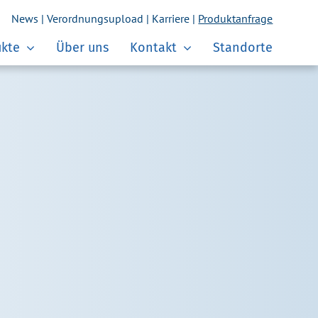
News
|
Verordnungsupload
|
Karriere
|
Produktanfrage
kte
Über uns
Kontakt
Standorte