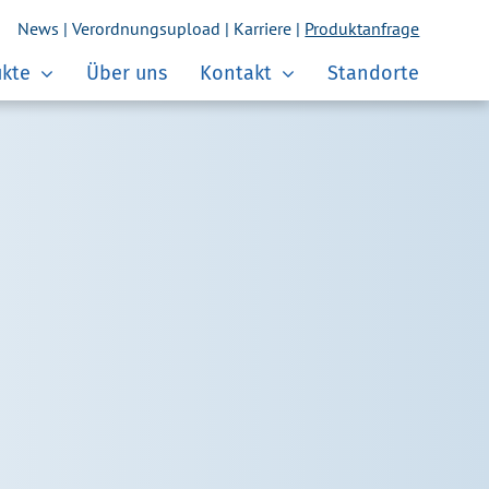
News
|
Verordnungsupload
|
Karriere
|
Produktanfrage
kte
Über uns
Kontakt
Standorte